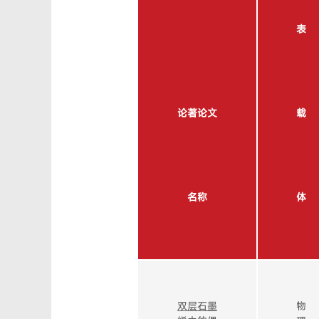
表
论著论文
载
名称
体
双层石墨
物