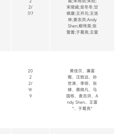
2
威;朱雨剑;朱旺;
2/
宋珺威;安冬冬;甘
7/7
祺康;王开元;王浩
林;麦志洪;Andy
Shen;郗传英;张
警蕾;于葛亮;王雷
20
黄佳贝，廉富
2
镯，汪致远，孙
2/
世涛，李明，张
9/
棣，蔡晓凡，马
9
国栋，麦志洪，A
ndy Shen、王雷
*、于葛亮*