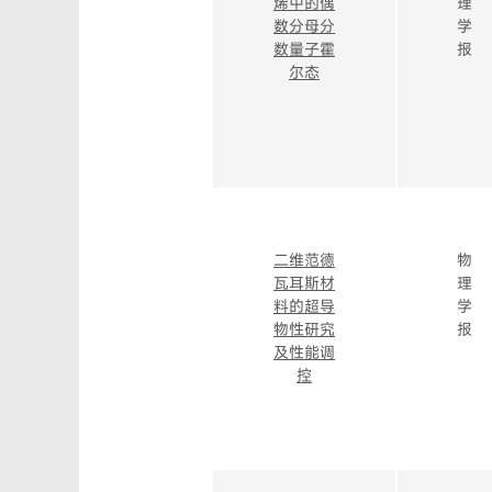
烯中的偶
理
数分母分
学
数量子霍
报
尔态
二维范德
物
瓦耳斯材
理
料的超导
学
物性研究
报
及性能调
控