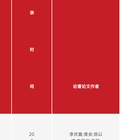
表
时
间
论著论文作者
20
李庆鑫;黄焱;陈以