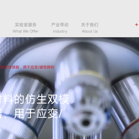
+
术
实验室服务
产业带动
关于我们
What We Offer
Industry
About Us
Join Us
应变传感器，用于应变/磁性辨别
材料的仿生双模
，用于应变/