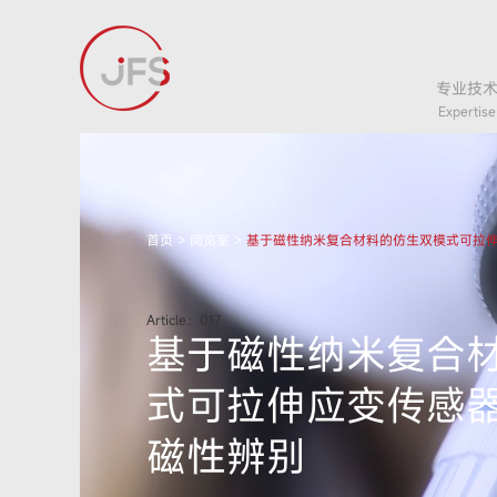
专业技
Expertise
首页
>
阅览室
>
基于磁性纳米复合材料的仿生双模式可拉伸
Article：017
基于磁性纳米复合
式可拉伸应变传感器
磁性辨别