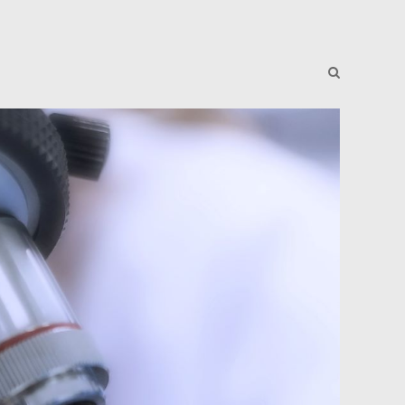
J-News
Reading Room
J-School