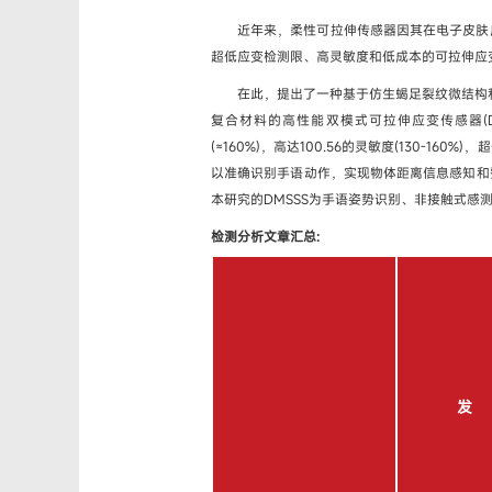
近年来，柔性可拉伸传感器因其在电子皮肤
超低应变检测限、高灵敏度和低成本的可拉伸应
在此，提出了一种基于仿生蝎足裂纹微结构和多
复合材料的高性能双模式可拉伸应变传感器(D
(≈160%)，高达100.56的灵敏度(130-160
以准确识别手语动作，实现物体距离信息感知和
本研究的DMSSS为手语姿势识别、非接触式感
检测分析文章汇总:
发