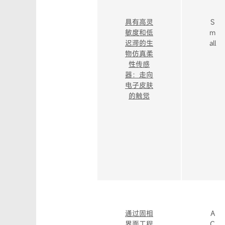
具有高灵
S
敏度和低
m
迟滞的生
all
物仿真柔
性传感
器：走向
电子皮肤
的触觉
通过固相
A
界面工程
C