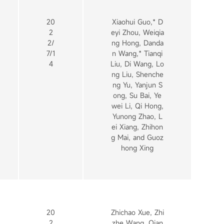
20
Xiaohui Guo,* D
2
eyi Zhou, Weiqia
2/
ng Hong, Danda
7/1
n Wang,* Tianqi
4
Liu, Di Wang, Lo
ng Liu, Shenche
ng Yu, Yanjun S
ong, Su Bai, Ye
wei Li, Qi Hong,
Yunong Zhao, L
ei Xiang, Zhihon
g Mai, and Guoz
hong Xing
20
Zhichao Xue, Zhi
2
zhe Wang, Qian