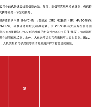
应用中的优异适应性而备受关注。然而，制备可实现双模式感测、仍保持
变传感器是一项紧迫任务。
壁碳纳米管（MWCNTs）/石墨烯（GR）/硅橡胶（SR）/Fe3O4纳米
MSSS)，可准确感知应变和磁刺激。该DMSSS具有大应变检测范围
%)，超低应变检测限(0.16%应变)和优良的耐久性(9000次拉伸/释放)。传感器可
整个过程信息监测。此外，人体关节运动和微表情可以实时监测。因此，
测、人机交互和电子皮肤等领域的应用开辟了有前途的前景。
发